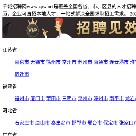
千城招聘网www.zpw.net是覆盖全国各省、市、区县的人
历，企业可直招本地人才，一站式解决全国求职招工需求。 2026
江苏省
南京市
无锡市
徐州市
常州市
苏州市
南通市
连云港市
淮
宿迁市
福建省
福州市
厦门市
莆田市
三明市
泉州市
漳州市
南平市
龙岩
河北省
石家庄市
唐山市
秦皇岛市
邯郸市
邢台市
保定市
张家口
广东省