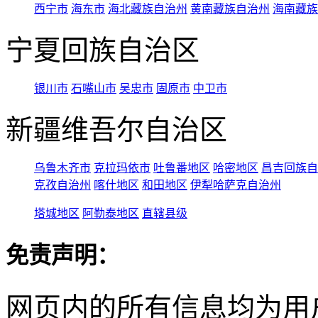
西宁市
海东市
海北藏族自治州
黄南藏族自治州
海南藏族
宁夏回族自治区
银川市
石嘴山市
吴忠市
固原市
中卫市
新疆维吾尔自治区
乌鲁木齐市
克拉玛依市
吐鲁番地区
哈密地区
昌吉回族自
克孜自治州
喀什地区
和田地区
伊犁哈萨克自治州
塔城地区
阿勒泰地区
直辖县级
免责声明：
网页内的所有信息均为用