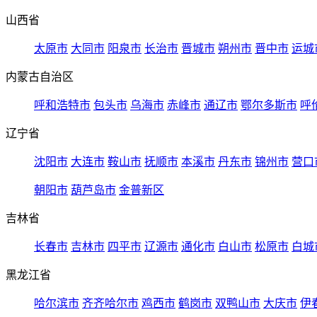
山西省
太原市
大同市
阳泉市
长治市
晋城市
朔州市
晋中市
运城
内蒙古自治区
呼和浩特市
包头市
乌海市
赤峰市
通辽市
鄂尔多斯市
呼
辽宁省
沈阳市
大连市
鞍山市
抚顺市
本溪市
丹东市
锦州市
营口
朝阳市
葫芦岛市
金普新区
吉林省
长春市
吉林市
四平市
辽源市
通化市
白山市
松原市
白城
黑龙江省
哈尔滨市
齐齐哈尔市
鸡西市
鹤岗市
双鸭山市
大庆市
伊