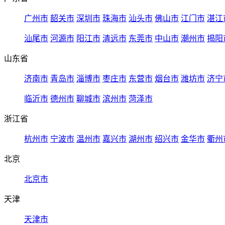
广州市
韶关市
深圳市
珠海市
汕头市
佛山市
江门市
湛江
汕尾市
河源市
阳江市
清远市
东莞市
中山市
潮州市
揭阳
山东省
济南市
青岛市
淄博市
枣庄市
东营市
烟台市
潍坊市
济宁
临沂市
德州市
聊城市
滨州市
菏泽市
浙江省
杭州市
宁波市
温州市
嘉兴市
湖州市
绍兴市
金华市
衢州
北京
北京市
天津
天津市