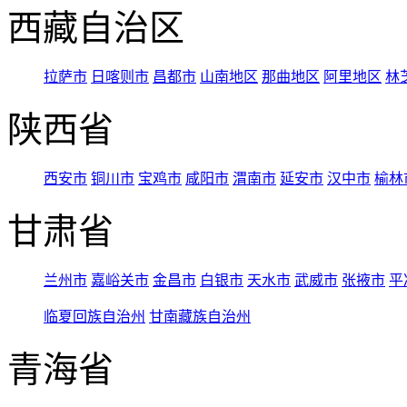
西藏自治区
拉萨市
日喀则市
昌都市
山南地区
那曲地区
阿里地区
林
陕西省
西安市
铜川市
宝鸡市
咸阳市
渭南市
延安市
汉中市
榆林
甘肃省
兰州市
嘉峪关市
金昌市
白银市
天水市
武威市
张掖市
平
临夏回族自治州
甘南藏族自治州
青海省