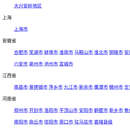
大兴安岭地区
上海
上海市
安徽省
合肥市
芜湖市
蚌埠市
淮南市
马鞍山市
淮北市
铜陵市
安
六安市
亳州市
池州市
宣城市
江西省
南昌市
景德镇市
萍乡市
九江市
新余市
鹰潭市
赣州市
吉
河南省
郑州市
开封市
洛阳市
平顶山市
安阳市
鹤壁市
新乡市
焦
南阳市
商丘市
信阳市
周口市
驻马店市
直辖县级