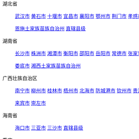
湖北省
武汉市
黄石市
十堰市
宜昌市
襄阳市
鄂州市
荆门市
孝感
恩施土家族苗族自治州
直辖县级
湖南省
长沙市
株洲市
湘潭市
衡阳市
邵阳市
岳阳市
常德市
张家
娄底市
湘西土家族苗族自治州
广西壮族自治区
南宁市
柳州市
桂林市
梧州市
北海市
防城港市
钦州市
贵
来宾市
崇左市
海南省
海口市
三亚市
三沙市
直辖县级