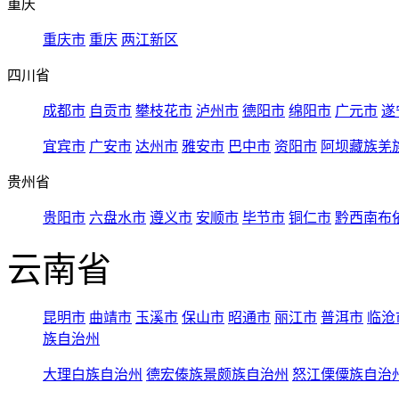
重庆
重庆市
重庆
两江新区
四川省
成都市
自贡市
攀枝花市
泸州市
德阳市
绵阳市
广元市
遂
宜宾市
广安市
达州市
雅安市
巴中市
资阳市
阿坝藏族羌
贵州省
贵阳市
六盘水市
遵义市
安顺市
毕节市
铜仁市
黔西南布
云南省
昆明市
曲靖市
玉溪市
保山市
昭通市
丽江市
普洱市
临沧
族自治州
大理白族自治州
德宏傣族景颇族自治州
怒江傈僳族自治